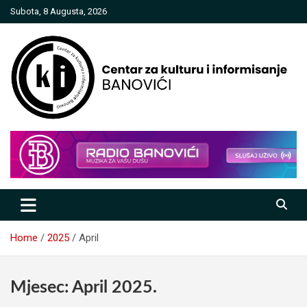
Skip
Subota, 8 Augusta, 2026
to
content
Centar za kulturu i informisanje
Banovići
Home
2025
April
Mjesec:
April 2025.