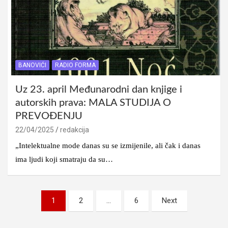
BANOVIĆI
RADIO FORMA
Uz 23. april Međunarodni dan knjige i
autorskih prava: MALA STUDIJA O
PREVOĐENJU
22/04/2025
redakcija
„Intelektualne mode danas su se izmijenile, ali čak i danas
ima ljudi koji smatraju da su…
Posts
1
2
…
6
Next
pagination