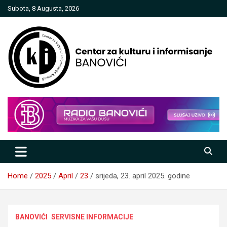
Skip
Subota, 8 Augusta, 2026
to
content
Centar za kulturu i informisanje
Banovići
Home
2025
April
23
srijeda, 23. april 2025. godine
BANOVIĆI
SERVISNE INFORMACIJE