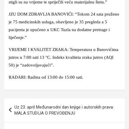
stigli su na vrijeme te spriječili veću materijalnu štetu.”
JZU DOM ZDRAVLJA BANOVIĆI: “Tokom 24 sata pruženo
je 75 medicinskih usluga, obavljeno je 35 pregleda a 5
pacijenta je upućeno u UKC Tuzla na dodatne pretrage i
liječenje.”
VRIJEME I KVALITET ZRAKA: Temperatura u Banovićima
jutros u 7:00 sati 13 °C. Indeks kvaliteta zraka jutros (AQI
50) je “zadovoljavajući”.
RADARI: Radina od 13:00 do 15:00 sati.
Navigacija
Uz 23. april Međunarodni dan knjige i autorskih prava:
članaka
MALA STUDIJA O PREVOĐENJU