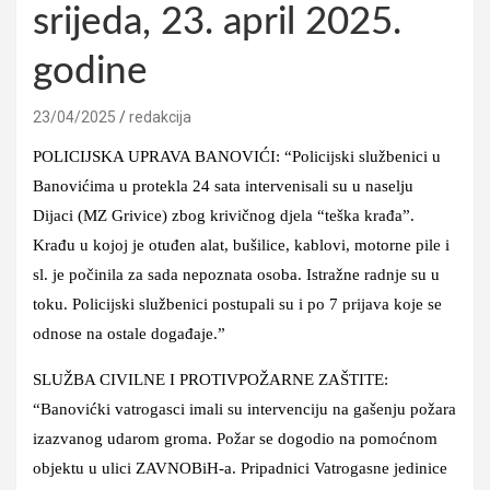
srijeda, 23. april 2025.
godine
23/04/2025
redakcija
POLICIJSKA UPRAVA BANOVIĆI: “Policijski službenici u
Banovićima u protekla 24 sata intervenisali su u naselju
Dijaci (MZ Grivice) zbog krivičnog djela “teška krađa”.
Krađu u kojoj je otuđen alat, bušilice, kablovi, motorne pile i
sl. je počinila za sada nepoznata osoba. Istražne radnje su u
toku. Policijski službenici postupali su i po 7 prijava koje se
odnose na ostale događaje.”
SLUŽBA CIVILNE I PROTIVPOŽARNE ZAŠTITE:
“Banovićki vatrogasci imali su intervenciju na gašenju požara
izazvanog udarom groma. Požar se dogodio na pomoćnom
objektu u ulici ZAVNOBiH-a. Pripadnici Vatrogasne jedinice