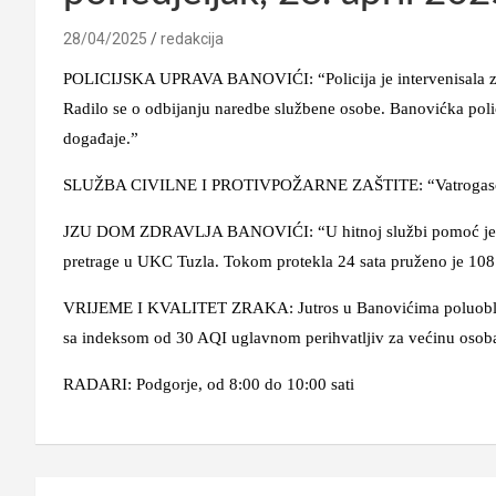
28/04/2025
redakcija
POLICIJSKA UPRAVA BANOVIĆI: “Policija je intervenisala zbog
Radilo se o odbijanju naredbe službene osobe. Banovićka polici
događaje.”
SLUŽBA CIVILNE I PROTIVPOŽARNE ZAŠTITE: “Vatrogasci ni
JZU DOM ZDRAVLJA BANOVIĆI: “U hitnoj službi pomoć je zatr
pretrage u UKC Tuzla. Tokom protekla 24 sata pruženo je 108
VRIJEME I KVALITET ZRAKA: Jutros u Banovićima poluoblačno
sa indeksom od 30 AQI uglavnom perihvatljiv za većinu osob
RADARI: Podgorje, od 8:00 do 10:00 sati