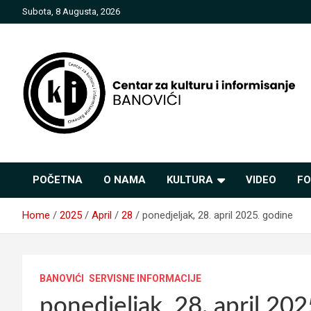
Skip
Subota, 8 Augusta, 2026
to
content
Centar za kulturu i
POČETNA
O NAMA
KULTURA
VIDEO
FO
informisanje Banovići
Home
2025
April
28
ponedjeljak, 28. april 2025. godine
BANOVIĆI
SERVISNE INFORMACIJE
ponedjeljak, 28. april 20