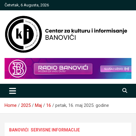
Skip
Četvrtak, 6 Augusta, 2026
to
content
Centar za kulturu i informisanje
Banovići
Home
2025
Maj
16
petak, 16. maj 2025. godine
BANOVIĆI
SERVISNE INFORMACIJE