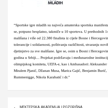
“Sportske igre mladih su najveća amaterska sportska manifesta
se, potpuno besplatno, takmiče u 10 sportova. U prethodnih 14
mališana i više od 22.380 finalista iz cijele Bosne i Hercegov
tolerancije i solidarnosti, poštivanju različitosti, stvaranju nov
djetinjstvo za sve mališane. Igre se, osim u Bosni i Hercegovi
godina u Srbiji… Projekat podržavaju i međunarodne institu
olimpijskog komiteta, UEFA-e, kao i Ambasadori: Aleksander 
Miralem Pjanić, Džanan Musa, Marica Gajić, Benjamin Burić,
Rummenigge, Nikola Karabatić i dr.”
Navigacija
MEKTEPSKA AKADEMIJA I POZORIŠNA