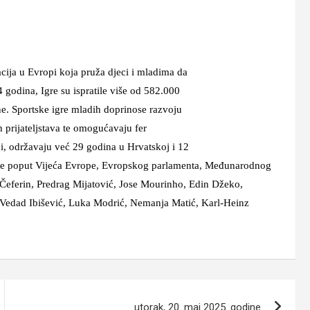
cija u Evropi koja pruža djeci i mladima da
 godina, Igre su ispratile više od 582.000
ine. Sportske igre mladih doprinose razvoju
ih prijateljstava te omogućavaju fer
ni, održavaju već 29 godina u Hrvatskoj i 12
cije poput Vijeća Evrope, Evropskog parlamenta, Međunarodnog
Čeferin, Predrag Mijatović, Jose Mourinho, Edin Džeko,
 Vedad Ibišević, Luka Modrić, Nemanja Matić, Karl-Heinz
utorak, 20. maj 2025. godine