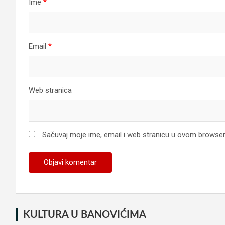
Ime
*
Email
*
Web stranica
Sačuvaj moje ime, email i web stranicu u ovom browse
KULTURA U BANOVIĆIMA