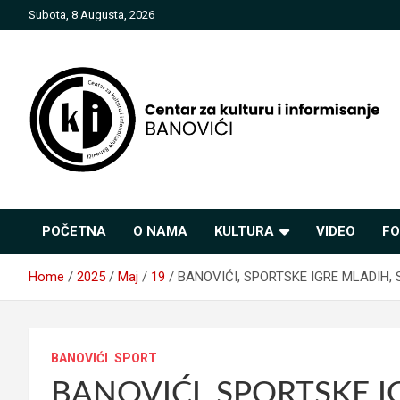
Skip
Subota, 8 Augusta, 2026
to
content
Centar za kulturu i
POČETNA
O NAMA
KULTURA
VIDEO
FO
informisanje Banovići
Home
2025
Maj
19
BANOVIĆI, SPORTSKE IGRE MLADIH, S
BANOVIĆI
SPORT
BANOVIĆI, SPORTSKE I