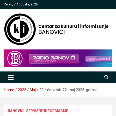
Skip
Petak, 7 Augusta, 2026
to
content
Centar za kulturu i informisanje
Banovići
Home
2025
Maj
22
četvrtak, 22. maj 2025. godine
BANOVIĆI
SERVISNE INFORMACIJE