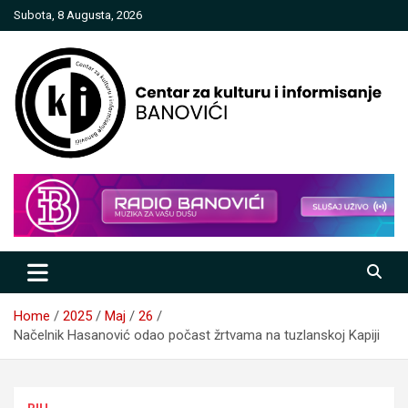
Skip
Subota, 8 Augusta, 2026
to
content
Centar za kulturu i informisanje
Banovići
Home
2025
Maj
26
Načelnik Hasanović odao počast žrtvama na tuzlanskoj Kapiji