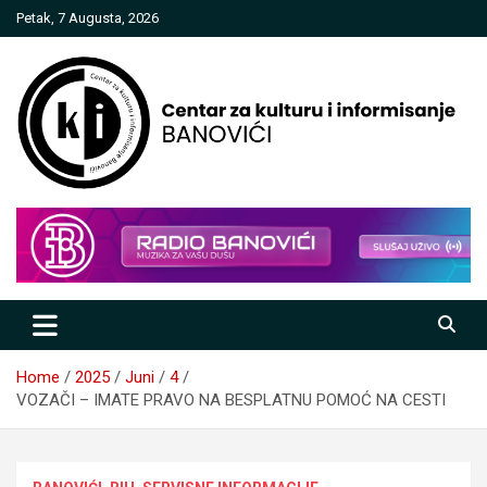
Skip
Petak, 7 Augusta, 2026
to
content
Centar za kulturu i informisanje
Banovići
Home
2025
Juni
4
VOZAČI – IMATE PRAVO NA BESPLATNU POMOĆ NA CESTI