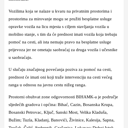
Vozilima koja se nalaze u kvaru na privatnim prostorima i
prostorima za mirovanje mogu se pružiti besplatne usluge
opravke vozila na licu mjesta s ciljem stavljanja vozila u
mobilno stanje, s tim da će prednost imati vozila koja trebaju
pomoć na cesti, ali ista nemaju pravo na besplatne usluge
prijevoza jer ne ometaju saobraćaj za druga vozila i učesnike
u saobraćaju.
U slučaju značajnog povećanja poziva za pomoć na cesti,
prednost će imati oni koji traže intervenciju na cesti većeg
ranga u odnosu na javnu cestu nižeg ranga.
Prostorni obuhvat zone odgovornosti BIHAMK-a je područje
sljedećih gradova i općina:
Bihać, Cazin, Bosanska Krupa,
Bosanski Petrovac, Ključ, Sanski Most, Velika Kladuša,
Bužim; Tuzla, Kladanj, Banovići, Živinice, Kalesija, Sapna,
Teočak, Čelić, Srebrenik, Gračanica, Lukavac; Doboj Istok,