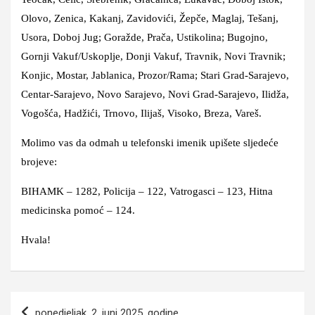
Olovo, Zenica, Kakanj, Zavidovići, Žepče, Maglaj, Tešanj,
Usora, Doboj Jug; Goražde, Prača, Ustikolina; Bugojno,
Gornji Vakuf/Uskoplje, Donji Vakuf, Travnik, Novi Travnik;
Konjic, Mostar, Jablanica, Prozor/Rama; Stari Grad-Sarajevo,
Centar-Sarajevo, Novo Sarajevo, Novi Grad-Sarajevo, Ilidža,
Vogošća, Hadžići, Trnovo, Ilijaš, Visoko, Breza, Vareš.
Molimo vas da odmah u telefonski imenik upišete sljedeće
brojeve:
BIHAMK – 1282, Policija – 122, Vatrogasci – 123, Hitna
medicinska pomoć – 124.
Hvala!
Navigacija
ponedjeljak, 2. juni 2025. godine