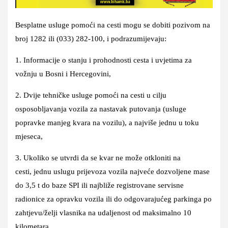
Besplatne usluge pomoći na cesti mogu se dobiti pozivom na
broj
1282
ili
(033) 282-100
, i podrazumijevaju:
1. Informacije o stanju i prohodnosti cesta i uvjetima za
vožnju u Bosni i Hercegovini,
2.
Dvije tehničke usluge pomoći na cesti u cilju
osposobljavanja vozila za nastavak putovanja (usluge
popravke manjeg kvara na vozilu)
, a najviše jednu u toku
mjeseca,
3. Ukoliko se utvrdi da se kvar ne može otkloniti na
cesti,
jednu uslugu prijevoza
vozila najveće dozvoljene mase
do 3,5 t do baze SPI ili najbliže registrovane servisne
radionice za opravku vozila ili do odgovarajućeg parkinga po
zahtjevu/želji vlasnika na udaljenost od
maksimalno 10
kilometara.