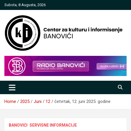
Skip
Subota, 8 Augusta, 2026
to
content
Centar za kulturu i informisanje
Banovići
Home
2025
Juni
12
četvrtak, 12. juni 2025. godine
BANOVIĆI
SERVISNE INFORMACIJE