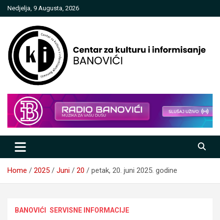
Skip
Nedjelja, 9 Augusta, 2026
to
content
Centar za kulturu i informisanje
Banovići
Home
2025
Juni
20
petak, 20. juni 2025. godine
BANOVIĆI
SERVISNE INFORMACIJE