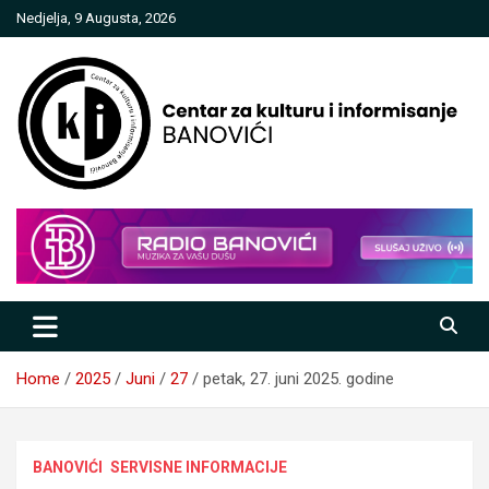
Skip
Nedjelja, 9 Augusta, 2026
to
content
Centar za kulturu i informisanje
Banovići
Home
2025
Juni
27
petak, 27. juni 2025. godine
BANOVIĆI
SERVISNE INFORMACIJE