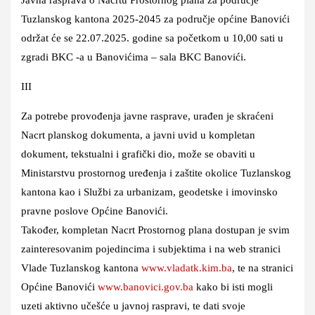
Tuzlanskog kantona 2025-2045
za područje općine Banovići
održat će se 22.07.2025. godine sa početkom u 10,00 sati u
zgradi BKC -a u Banovićima – sala BKC Banovići
.
III
Za potrebe provođenja javne rasprave, urađen je skraćeni
Nacrt planskog dokumenta, a javni uvid u kompletan
dokument, tekstualni i grafički dio, može se obaviti u
Ministarstvu prostornog uređenja i zaštite okolice Tuzlanskog
kantona kao i Službi za urbanizam, geodetske i imovinsko
pravne poslove Općine Banovići.
Također, kompletan Nacrt Prostornog plana dostupan je svim
zainteresovanim pojedincima i subjektima i na web stranici
Vlade Tuzlanskog kantona
www.vladatk.kim.ba
, te na stranici
Općine Banovići
www.banovici.gov.ba
kako bi isti mogli
uzeti aktivno učešće u javnoj raspravi, te dati svoje