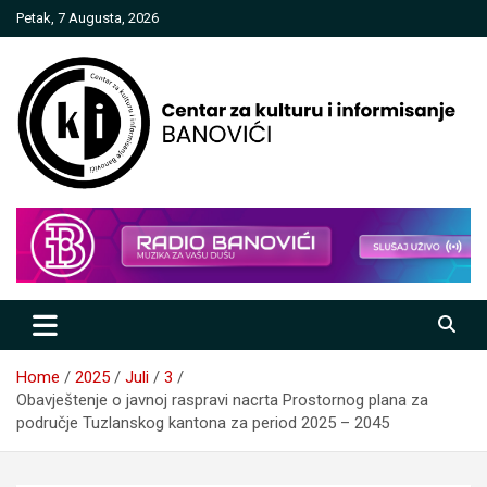
Skip
Petak, 7 Augusta, 2026
to
content
Centar za kulturu i informisanje
Banovići
Home
2025
Juli
3
Obavještenje o javnoj raspravi nacrta Prostornog plana za
područje Tuzlanskog kantona za period 2025 – 2045