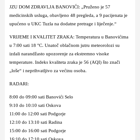
JZU DOM ZDRAVLJA BANOVIĆI: „Pruženo je 57
medicinskih usluga, obavljeno 48 pregleda, a 9 pacijenata je
upućeno u UKC Tuzla na dodatne pretrage i liječenje.“
VRIJEME I KVALITET ZRAKA: Temperatura u Banovićima
u 7:00 sati 18 °C. Unatoč oblačnom jutru meteorolozi su
izdali narandžasto upozorenje za ekstremno visoke
temperature. Indeks kvaliteta zraka je 56 (AQI) što znači
„loše“ i neprihvatljivo za većinu osoba.
RADARI:
8:00 do 09:00 sati Banovići Selo
9:10 do 10:10 sati Oskova
11:00 do 12:00 sati Podgorje
12:10 do 13:10 sati Radina
15:00 do 16:00 sati Podgorje
16:10 do 17:10 sati Oskova