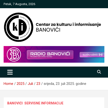
Skip
Petak, 7 Augusta, 2026
to
content
Centar za kulturu i informisanje
Banovići
Home
2025
Juli
23
srijeda, 23. juli 2025. godine
BANOVIĆI
SERVISNE INFORMACIJE