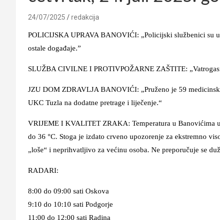
24/07/2025
redakcija
POLICIJSKA UPRAVA BANOVIĆI: „Policijski službenici su u pr
ostale događaje.”
SLUŽBA CIVILNE I PROTIVPOŽARNE ZAŠTITE: „Vatrogasna jed
JZU DOM ZDRAVLJA BANOVIĆI: „Pruženo je 59 medicinskih us
UKC Tuzla na dodatne pretrage i liječenje.“
VRIJEME I KVALITET ZRAKA: Temperatura u Banovićima u 7:00
do 36 °C. Stoga je izdato
crveno upozorenje za ekstremno vis
„loše“ i neprihvatljivo za većinu osoba. Ne preporučuje se d
RADARI:
8:00 do 09:00 sati Oskova
9:10 do 10:10 sati Podgorje
11:00 do 12:00 sati Radina