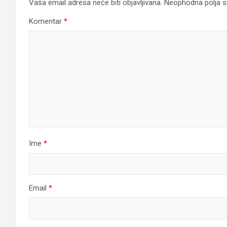
Vaša email adresa neće biti objavljivana.
Neophodna polja 
Komentar
*
Ime
*
Email
*