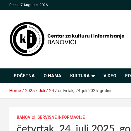
Skip
Petak, 7 Augusta, 2026
to
content
Centar za kulturu i
POČETNA
O NAMA
KULTURA
VIDEO
FO
informisanje Banovići
Home
2025
Juli
24
četvrtak, 24. juli 2025. godine
BANOVIĆI
SERVISNE INFORMACIJE
četvrtak, 24. juli 2025. g