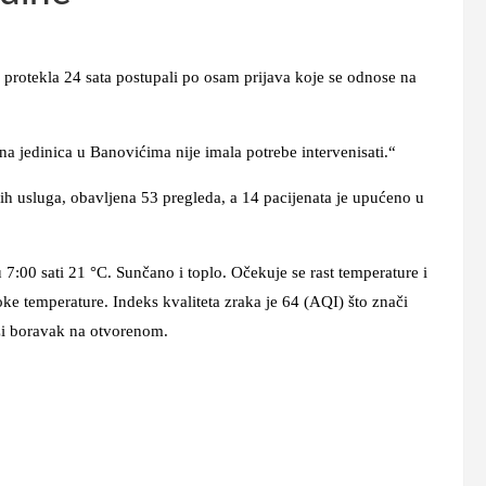
otekla 24 sata postupali po osam prijava koje se odnose na
inica u Banovićima nije imala potrebe intervenisati.“
luga, obavljena 53 pregleda, a 14 pacijenata je upućeno u
 sati 21 °C. Sunčano i toplo. Očekuje se rast temperature i
oke temperature
. Indeks kvaliteta zraka je 64 (AQI) što znači
uži boravak na otvorenom.