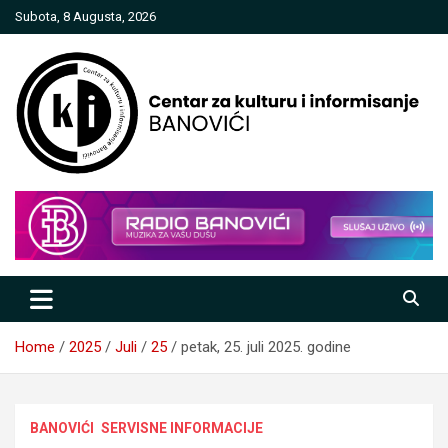
Skip
Subota, 8 Augusta, 2026
to
content
Centar za kulturu i informisanje
Banovići
Home
2025
Juli
25
petak, 25. juli 2025. godine
BANOVIĆI
SERVISNE INFORMACIJE