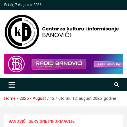
Skip
Petak, 7 Augusta, 2026
to
content
Centar za kulturu i informisanje
Banovići
Home
2025
August
12
utorak, 12. august 2025. godine
BANOVIĆI
SERVISNE INFORMACIJE