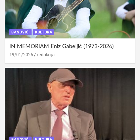
BANOVIĆI
KULTURA
IN MEMORIAM Eniz Gabeljić (1973-2026)
19/01/2026
redakcija
BANOVIĆI
KULTURA