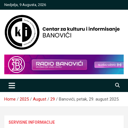
Skip
Nedjelja, 9 Augusta, 2026
to
content
Centar za kulturu i informisanje
Banovići
Home
2025
August
29
Banovići, petak, 29. august 2025.
SERVISNE INFORMACIJE