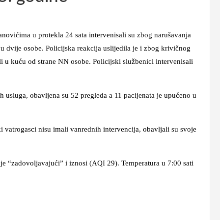
ićima u protekla 24 sata intervenisali su zbog narušavanja
dvije osobe. Policijska reakcija uslijedila je i zbog krivičnog
li u kuću od strane NN osobe. Policijski službenici intervenisali
uga, obavljena su 52 pregleda a 11 pacijenata je upućeno u
gasci nisu imali vanrednih intervencija, obavljali su svoje
“zadovoljavajući” i iznosi (AQI 29). Temperatura u 7:00 sati