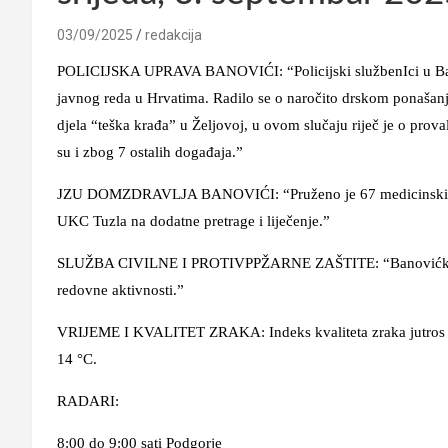
03/09/2025
redakcija
POLICIJSKA UPRAVA BANOVIĆI: “Policijski službenIci u Banov
javnog reda u Hrvatima. Radilo se o naročito drskom ponašanju 
djela “teška krađa” u Željovoj, u ovom slučaju riječ je o prova
su i zbog 7 ostalih događaja.”
JZU DOMZDRAVLJA BANOVIĆI: “Pruženo je 67 medicinskih usl
UKC Tuzla na dodatne pretrage i liječenje.”
SLUŽBA CIVILNE I PROTIVPPŽARNE ZAŠTITE: “Banovićki vatro
redovne aktivnosti.”
VRIJEME I KVALITET ZRAKA: Indeks kvaliteta zraka jutros je 
14 °C.
RADARI:
8:00 do 9:00 sati Podgorje