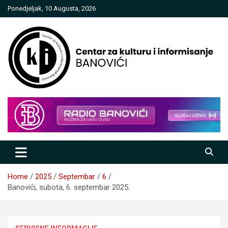
Skip
Ponedjeljak, 10 Augusta, 2026
to
content
Centar za kulturu i informisanje
Banovići
Home
2025
Septembar
6
Banovići, subota, 6. septembar 2025.