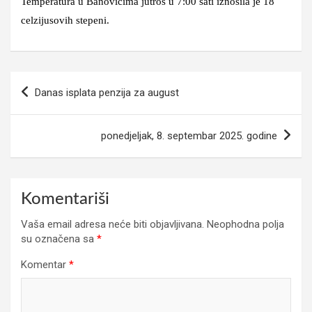
Temperatura u Banovićima jutros u 7:00 sati iznosila je 18
celzijusovih stepeni.
Navigacija
Danas isplata penzija za august
članaka
ponedjeljak, 8. septembar 2025. godine
Komentariši
Vaša email adresa neće biti objavljivana.
Neophodna polja
su označena sa
*
Komentar
*