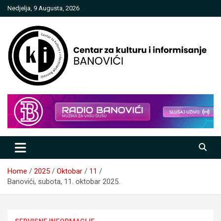
Skip
Nedjelja, 9 Augusta, 2026
to
content
Centar za kulturu i informisanje
Banovići
Home
2025
Oktobar
11
Banovići, subota, 11. oktobar 2025.