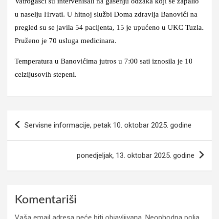
Vatrogasci su intervenisali na gašenju odžaka koji se zapalio
u naselju Hrvati. U hitnoj službi Doma zdravlja Banovići na
pregled su se javila 54 pacijenta, 15 je upućeno u UKC Tuzla.
Pruženo je 70 usluga medicinara.
Temperatura u Banovićima jutros u 7:00 sati iznosila je 10
celzijusovih stepeni.
Navigacija
Servisne informacije, petak 10. oktobar 2025. godine
članaka
ponedjeljak, 13. oktobar 2025. godine
Komentariši
Vaša email adresa neće biti objavljivana.
Neophodna polja