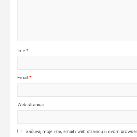
Ime
*
Email
*
Web stranica
Sačuvaj moje ime, email i web stranicu u ovom browse