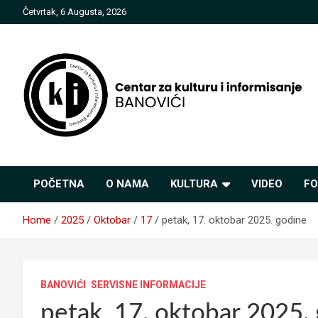
Skip
Četvrtak, 6 Augusta, 2026
to
content
Centar za kulturu i
POČETNA
O NAMA
KULTURA
VIDEO
FO
informisanje Banovići
Home
2025
Oktobar
17
petak, 17. oktobar 2025. godine
BANOVIĆI
SERVISNE INFORMACIJE
petak, 17. oktobar 2025.