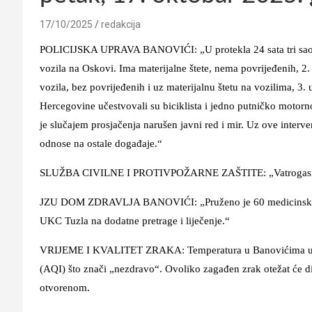
17/10/2025
redakcija
POLICIJSKA UPRAVA BANOVIĆI: „U protekla 24 sata tri saobr
vozila na Oskovi. Ima materijalne štete, nema povrijeđenih, 2.
vozila, bez povrijeđenih i uz materijalnu štetu na vozilima, 3.
Hercegovine učestvovali su biciklista i jedno putničko motorno
je slučajem prosjačenja narušen javni red i mir. Uz ove interve
odnose na ostale događaje.“
SLUŽBA CIVILNE I PROTIVPOŽARNE ZAŠTITE: „Vatrogasna jed
JZU DOM ZDRAVLJA BANOVIĆI: „Pruženo je 60 medicinskih us
UKC Tuzla na dodatne pretrage i liječenje.“
VRIJEME I KVALITET ZRAKA: Temperatura u Banovićima u 7:00
(AQI) što znači „nezdravo“. Ovoliko zagađen zrak otežat će d
otvorenom.