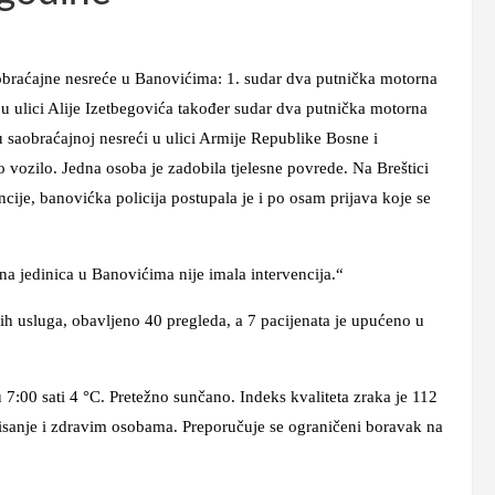
aćajne nesreće u Banovićima: 1. sudar dva putnička motorna
 u ulici Alije Izetbegovića također sudar dva putnička motorna
 u saobraćajnoj nesreći u ulici Armije Republike Bosne i
 vozilo. Jedna osoba je zadobila tjelesne povrede. Na Breštici
ncije, banovićka policija postupala je i po osam prijava koje se
inica u Banovićima nije imala intervencija.“
luga, obavljeno 40 pregleda, a 7 pacijenata je upućeno u
 sati 4 °C. Pretežno sunčano. Indeks kvaliteta zraka je 112
isanje i zdravim osobama. Preporučuje se ograničeni boravak na