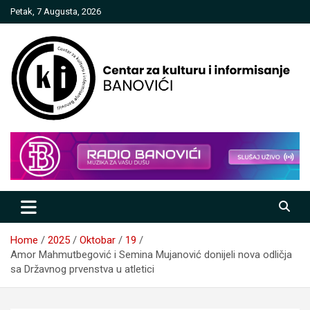
Skip
Petak, 7 Augusta, 2026
to
content
Centar za kulturu i informisanje
Banovići
Home
2025
Oktobar
19
Amor Mahmutbegović i Semina Mujanović donijeli nova odličja
sa Državnog prvenstva u atletici