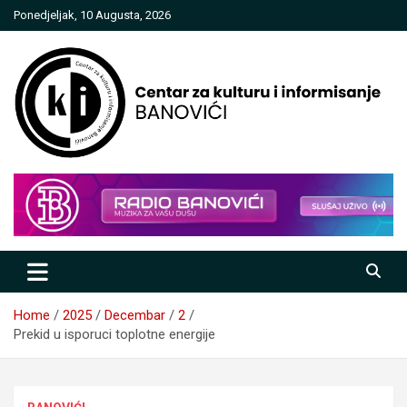
Skip
Ponedjeljak, 10 Augusta, 2026
to
content
Centar za kulturu i informisanje
Banovići
Home
2025
Decembar
2
Prekid u isporuci toplotne energije