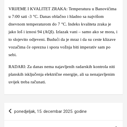
VRIJEME I KVALITET ZRAKA: Temperatura u Banovićima
u 7:00 sati -3 °C. Danas oblačno i hladno sa najvišom
dnevnom temperaturom do 7 °C. Indeks kvaliteta zraka je
jako loš i iznosi 94 (AQI). Izlazak vani – samo ako se mora, i
to slojevito odjeveni. Budući da je mraz i da su ceste klizave
vozačima će oprezna i spora vožnja biti imperativ sam po
sebi.
RADARI: Za danas nema najavljenih radarskih kontrola niti
planskih isključenja električne energije, ali sa nenajavljenim
uvijek treba računati.
Navigacija
ponedjeljak, 15. decembar 2025. godine
članaka