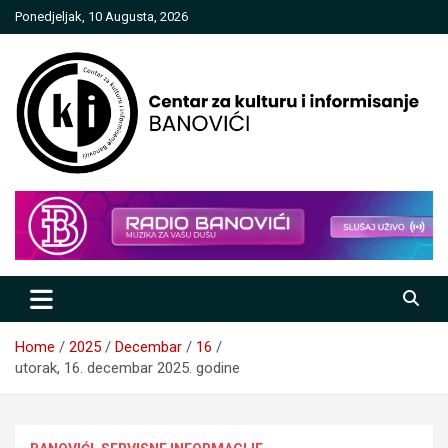
Skip
Ponedjeljak, 10 Augusta, 2026
to
content
Centar za kulturu i informisanje
Banovići
Home
2025
Decembar
16
utorak, 16. decembar 2025. godine