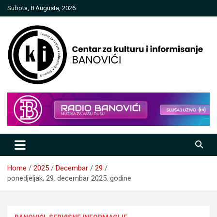
Skip
Subota, 8 Augusta, 2026
to
content
Centar za kulturu i informisanje
Banovići
Home
2025
Decembar
29
ponedjeljak, 29. decembar 2025. godine