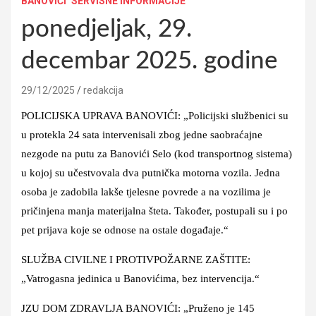
BANOVIĆI
SERVISNE INFORMACIJE
ponedjeljak, 29.
decembar 2025. godine
29/12/2025
redakcija
POLICIJSKA UPRAVA BANOVIĆI: „Policijski službenici su
u protekla 24 sata intervenisali zbog jedne saobraćajne
nezgode na putu za Banovići Selo (kod transportnog sistema)
u kojoj su učestvovala dva putnička motorna vozila. Jedna
osoba je zadobila lakše tjelesne povrede a na vozilima je
pričinjena manja materijalna šteta. Također, postupali su i po
pet prijava koje se odnose na ostale događaje.“
SLUŽBA CIVILNE I PROTIVPOŽARNE ZAŠTITE:
„Vatrogasna jedinica u Banovićima, bez intervencija.“
JZU DOM ZDRAVLJA BANOVIĆI: „Pruženo je 145