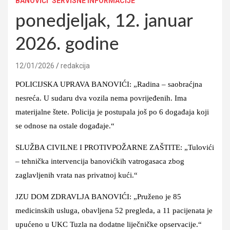
BANOVIĆI
SERVISNE INFORMACIJE
ponedjeljak, 12. januar
2026. godine
12/01/2026
redakcija
POLICIJSKA UPRAVA BANOVIĆI: „Radina – saobraćjna
nesreća. U sudaru dva vozila nema povrijeđenih. Ima
materijalne štete. Policija je postupala još po 6 događaja koji
se odnose na ostale događaje.“
SLUŽBA CIVILNE I PROTIVPOŽARNE ZAŠTITE: „Tulovići
– tehnička intervencija banovićkih vatrogasaca zbog
zaglavljenih vrata nas privatnoj kući.“
JZU DOM ZDRAVLJA BANOVIĆI: „Pruženo je 85
medicinskih usluga, obavljena 52 pregleda, a 11 pacijenata je
upućeno u UKC Tuzla na dodatne liječničke opservacije.“