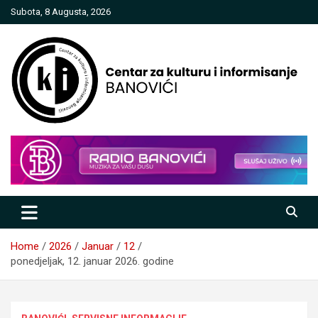
Skip
Subota, 8 Augusta, 2026
to
content
Centar za kulturu i informisanje
Banovići
Home
2026
Januar
12
ponedjeljak, 12. januar 2026. godine