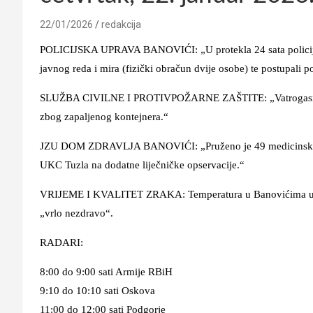
22/01/2026
redakcija
POLICIJSKA UPRAVA BANOVIĆI: „U protekla 24 sata policijski
javnog reda i mira (fizički obračun dvije osobe) te postupali p
SLUŽBA CIVILNE I PROTIVPOŽARNE ZAŠTITE: „Vatrogasna jed
zbog zapaljenog kontejnera.“
JZU DOM ZDRAVLJA BANOVIĆI: „Pruženo je 49 medicinskih us
UKC Tuzla na dodatne liječničke opservacije.“
VRIJEME I KVALITET ZRAKA: Temperatura u Banovićima u 7:00 
„vrlo nezdravo“.
RADARI:
8:00 do 9:00 sati Armije RBiH
9:10 do 10:10 sati Oskova
11:00 do 12:00 sati Podgorje