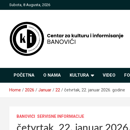
Skip
Subota, 8 Augusta, 2026
to
content
Centar za kulturu i
POČETNA
O NAMA
KULTURA
VIDEO
FO
informisanje Banovići
Home
2026
Januar
22
četvrtak, 22. januar 2026. godine
BANOVIĆI
SERVISNE INFORMACIJE
četvrtak, 22. januar 2026