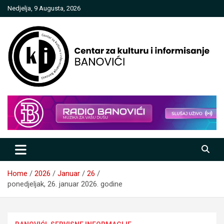
Skip
Nedjelja, 9 Augusta, 2026
to
content
Centar za kulturu i informisanje
Banovići
Home
2026
Januar
26
ponedjeljak, 26. januar 2026. godine