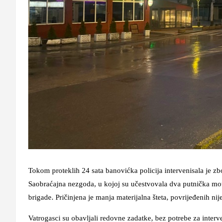
Tokom proteklih 24 sata banovićka policija intervenisala je zb
Saobraćajna nezgoda, u kojoj su učestvovala dva putnička mot
brigade. Pričinjena je manja materijalna šteta, povrijeđenih nije
Vatrogasci su obavljali redovne zadatke, bez potrebe za inter