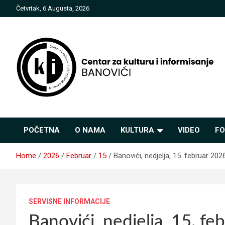
Skip
Četvrtak, 6 Augusta, 2026
to
content
Centar za kulturu i
POČETNA
O NAMA
KULTURA
VIDEO
FO
informisanje Banovići
Home
2026
Februar
15
Banovići, nedjelja, 15. februar 2026
SERVISNE INFORMACIJE
Banovići, nedjelja, 15. fe