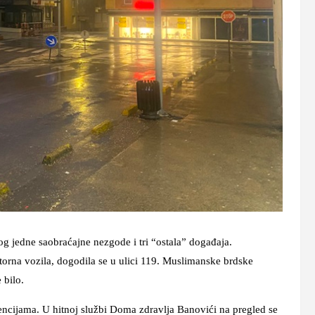
og jedne saobraćajne nezgode i tri “ostala” događaja.
orna vozila, dogodila se u ulici 119. Muslimanske brdske
 bilo.
vencijama. U hitnoj službi Doma zdravlja Banovići na pregled se