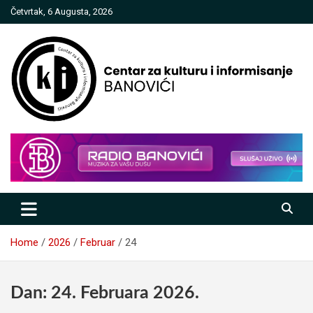
Skip
Četvrtak, 6 Augusta, 2026
to
content
Centar za kulturu i informisanje
Banovići
Home
2026
Februar
24
Dan:
24. Februara 2026.