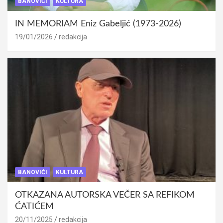
BANOVIĆI
KULTURA
IN MEMORIAM Eniz Gabeljić (1973-2026)
19/01/2026
redakcija
BANOVIĆI
KULTURA
OTKAZANA AUTORSKA VEČER SA REFIKOM
ĆATIĆEM
20/11/2025
redakcija