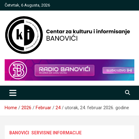
Skip
Četvrtak, 6 Augusta, 2026
to
content
Centar za kulturu i informisanje
Banovići
Home
2026
Februar
24
utorak, 24. februar 2026. godine
BANOVIĆI
SERVISNE INFORMACIJE