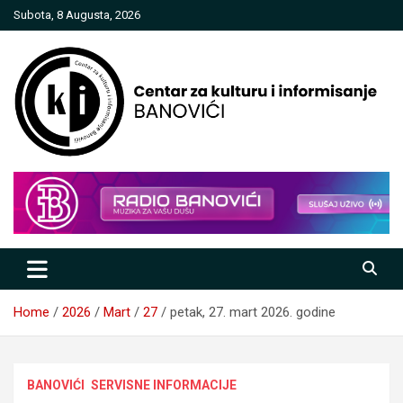
Skip
Subota, 8 Augusta, 2026
to
content
Centar za kulturu i informisanje
Banovići
Home
2026
Mart
27
petak, 27. mart 2026. godine
BANOVIĆI
SERVISNE INFORMACIJE