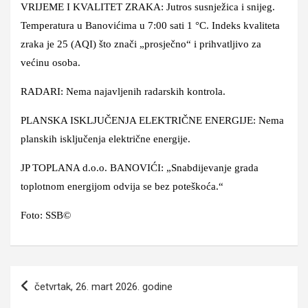
VRIJEME I KVALITET ZRAKA: Jutros susnježica i snijeg.
Temperatura u Banovićima u 7:00 sati 1 °C. Indeks kvaliteta
zraka je 25 (AQI) što znači „prosječno“ i prihvatljivo za
većinu osoba.
RADARI: Nema najavljenih radarskih kontrola.
PLANSKA ISKLJUČENJA ELEKTRIČNE ENERGIJE: Nema
planskih isključenja električne energije.
JP TOPLANA d.o.o. BANOVIĆI: „Snabdijevanje grada
toplotnom energijom odvija se bez poteškoća.“
Foto: SSB©
Navigacija
četvrtak, 26. mart 2026. godine
članaka