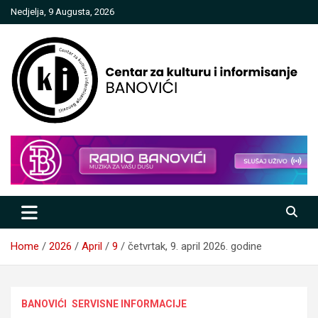
Skip
Nedjelja, 9 Augusta, 2026
to
content
Centar za kulturu i informisanje
Banovići
Home
2026
April
9
četvrtak, 9. april 2026. godine
BANOVIĆI
SERVISNE INFORMACIJE