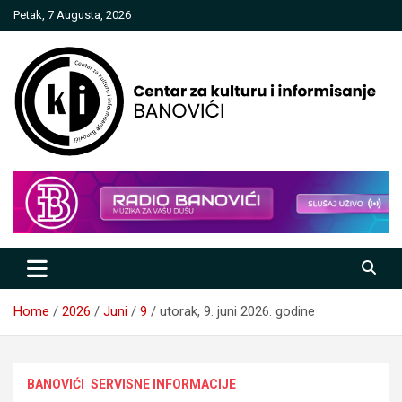
Skip
Petak, 7 Augusta, 2026
to
content
Centar za kulturu i informisanje
Banovići
Home
2026
Juni
9
utorak, 9. juni 2026. godine
BANOVIĆI
SERVISNE INFORMACIJE