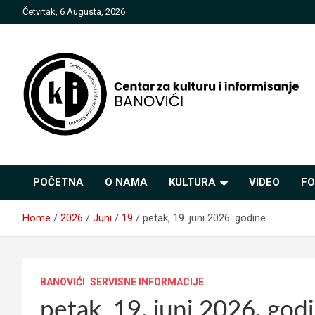
Skip
Četvrtak, 6 Augusta, 2026
to
content
Centar za kulturu i
POČETNA
O NAMA
KULTURA
VIDEO
FO
informisanje Banovići
Home
2026
Juni
19
petak, 19. juni 2026. godine
BANOVIĆI
SERVISNE INFORMACIJE
petak, 19. juni 2026. god