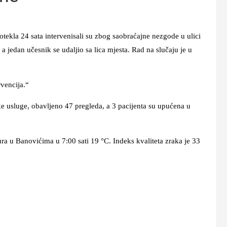
la 24 sata intervenisali su zbog saobraćajne nezgode u ulici
 jedan učesnik se udaljio sa lica mjesta. Rad na slučaju je u
encija.“
uge, obavljeno 47 pregleda, a 3 pacijenta su upućena u
 Banovićima u 7:00 sati 19 °C. Indeks kvaliteta zraka je 33