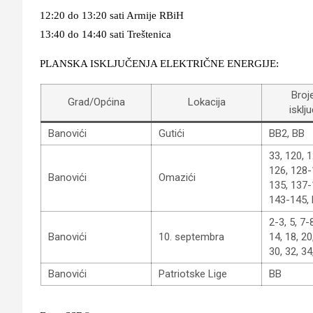
12:20 do 13:20 sati Armije RBiH
13:40 do 14:40 sati Treštenica
PLANSKA ISKLJUČENJA ELEKTRIČNE ENERGIJE:
Broj
Grad/Općina
Lokacija
isklj
Banovići
Gutići
BB2, BB
33, 120, 
126, 128-
Banovići
Omazići
135, 137-
143-145, 
2-3, 5, 7-
Banovići
10. septembra
14, 18, 20
30, 32, 34
Banovići
Patriotske Lige
BB