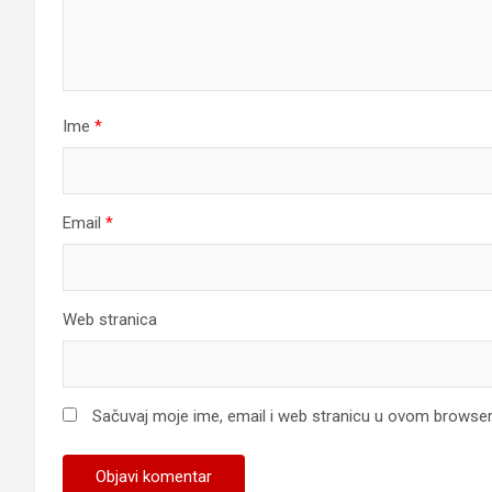
Ime
*
Email
*
Web stranica
Sačuvaj moje ime, email i web stranicu u ovom browse