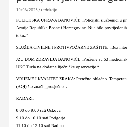
19/06/2026
redakcija
POLICIJSKA UPRAVA BANOVIĆI: „Policijski službenici u protek
Armije Republike Bosne i Hercegovine. Nije bilo povrijeđenih a
toku..“
SLUŽBA CIVILNE I PROTIVPOŽARNE ZAŠTITE: „Bez interv
JZU DOM ZDRAVLJA BANOVIĆI: „Pružene su 63 medicinske usl
UKC Tuzla na dodatne liječničke opservacije.“
VRIJEME I KVALITET ZRAKA: Pretežno oblačno. Temperatura u
(AQI) što znači „prosječno“.
RADARI:
8:00 do 9:00 sati Oskova
9:10 do 10:10 sati Podgorje
11:10 do 12:10 sati Radina