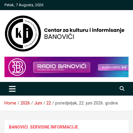
Skip
Petak, 7 Augusta, 2026
to
content
Centar za kulturu i informisanje
Banovići
Home
2026
Juni
22
ponedjeljak, 22. juni 2026. godine
BANOVIĆI
SERVISNE INFORMACIJE