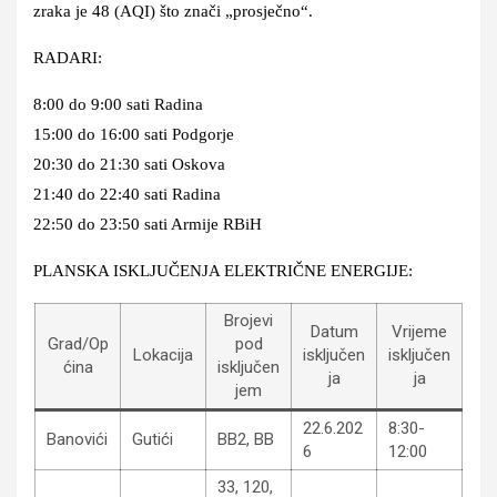
zraka je 48 (AQI) što znači „prosječno“.
RADARI:
8:00 do 9:00 sati Radina
15:00 do 16:00 sati Podgorje
20:30 do 21:30 sati Oskova
21:40 do 22:40 sati Radina
22:50 do 23:50 sati Armije RBiH
PLANSKA ISKLJUČENJA ELEKTRIČNE ENERGIJE:
Brojevi
Datum
Vrijeme
Grad/Op
pod
Lokacija
isključen
isključen
ćina
isključen
ja
ja
jem
22.6.202
8:30-
Banovići
Gutići
BB2, BB
6
12:00
33, 120,