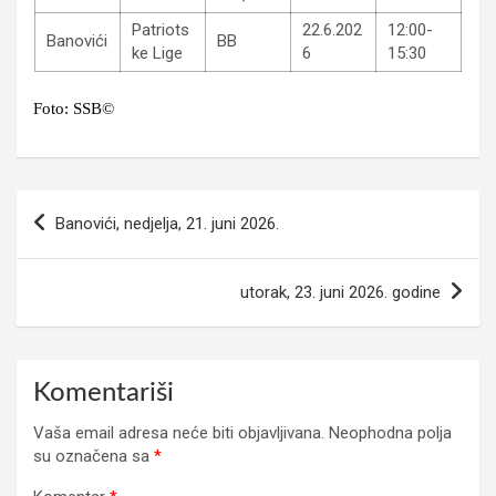
Patriots
22.6.202
12:00-
Banovići
BB
ke Lige
6
15:30
Foto: SSB©
Navigacija
Banovići, nedjelja, 21. juni 2026.
članaka
utorak, 23. juni 2026. godine
Komentariši
Vaša email adresa neće biti objavljivana.
Neophodna polja
su označena sa
*