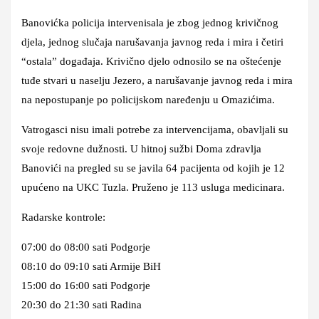
Banovićka policija intervenisala je zbog jednog krivičnog
djela, jednog slučaja narušavanja javnog reda i mira i četiri
“ostala” događaja. Krivično djelo odnosilo se na oštećenje
tuđe stvari u naselju Jezero, a narušavanje javnog reda i mira
na nepostupanje po policijskom naređenju u Omazićima.
Vatrogasci nisu imali potrebe za intervencijama, obavljali su
svoje redovne dužnosti. U hitnoj sužbi Doma zdravlja
Banovići na pregled su se javila 64 pacijenta od kojih je 12
upućeno na UKC Tuzla. Pruženo je 113 usluga medicinara.
Radarske kontrole:
07:00 do 08:00 sati Podgorje
08:10 do 09:10 sati Armije BiH
15:00 do 16:00 sati Podgorje
20:30 do 21:30 sati Radina