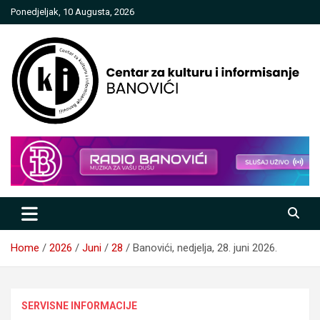
Skip
Ponedjeljak, 10 Augusta, 2026
to
content
Centar za kulturu i informisanje
Banovići
Home
2026
Juni
28
Banovići, nedjelja, 28. juni 2026.
SERVISNE INFORMACIJE