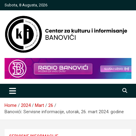
Skip
Subota, 8 Augusta, 2026
to
content
Centar za kulturu i informisanje
Banovići
Home
2024
Mart
26
Banovići: Servisne informacije, utorak, 26. mart 2024. godine