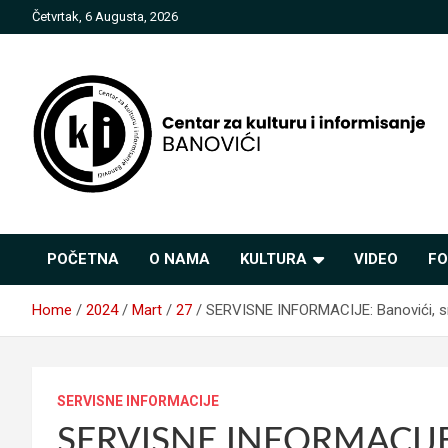
Skip
Četvrtak, 6 Augusta, 2026
to
content
Centar za kulturu i
POČETNA
O NAMA
KULTURA
VIDEO
FO
informisanje Banovići
Home
2024
Mart
27
SERVISNE INFORMACIJE: Banovići, sri
SERVISNE INFORMACIJE
SERVISNE INFORMACIJE: B