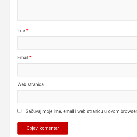
Ime
*
Email
*
Web stranica
Sačuvaj moje ime, email i web stranicu u ovom browse