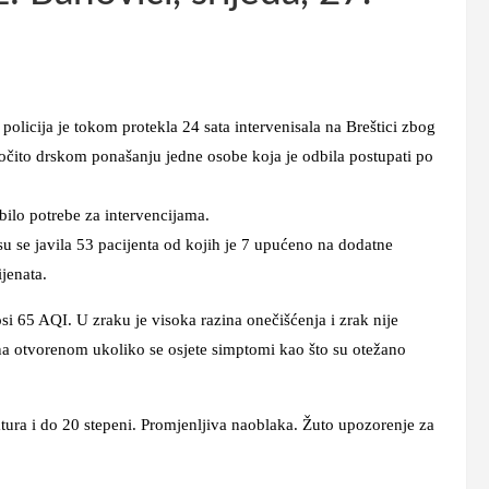
policija je tokom protekla 24 sata intervenisala na Breštici zbog
ročito drskom ponašanju jedne osobe koja je odbila postupati po
bilo potrebe za intervencijama.
u se javila 53 pacijenta od kojih je 7 upućeno na dodatne
jenata.
osi 65 AQI. U zraku je visoka razina onečišćenja i zrak nije
 na otvorenom ukoliko se osjete simptomi kao što su otežano
ura i do 20 stepeni. Promjenljiva naoblaka. Žuto upozorenje za