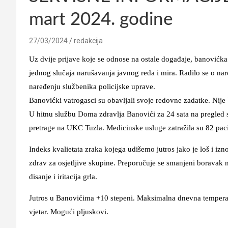
mart 2024. godine
27/03/2024
redakcija
Uz dvije prijave koje se odnose na ostale događaje, banovićka 
jednog slučaja narušavanja javnog reda i mira. Radilo se o na
naređenju službenika policijske uprave.
Banovićki vatrogasci su obavljali svoje redovne zadatke. Nije 
U hitnu službu Doma zdravlja Banovići za 24 sata na pregled s
pretrage na UKC Tuzla. Medicinske usluge zatražila su 82 paci
Indeks kvalietata zraka kojega udišemo jutros jako je loš i izn
zdrav za osjetljive skupine. Preporučuje se smanjeni boravak
disanje i iritacija grla.
Jutros u Banovićima +10 stepeni. Maksimalna dnevna temperat
vjetar. Mogući pljuskovi.