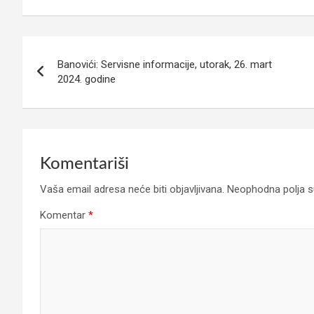
Navigacija
Banovići: Servisne informacije, utorak, 26. mart
članaka
2024. godine
Komentariši
Vaša email adresa neće biti objavljivana.
Neophodna polja 
Komentar
*