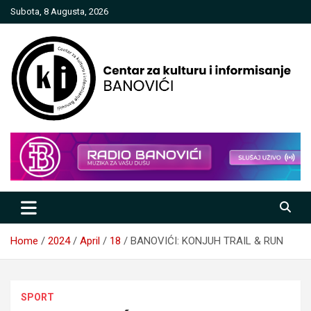
Skip
Subota, 8 Augusta, 2026
to
content
Centar za kulturu i informisanje
Banovići
Home
2024
April
18
BANOVIĆI: KONJUH TRAIL & RUN
SPORT