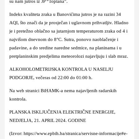
su nam jutros iz JP “Toplana”.
Indeks kvaliteta zraka u Banovićima jutros je na razini 34
AQI, što znači da je prosječan i uglavnom prihvatljiv. Hladno
je i pretežno oblačno sa jutarnjom temperaturom zraka od 4 i
najvišom dnevnom do 8°C. Sutra, ponovo naoblačenje i
padavine, a do sredine naredne sedmice, na planinama i u
pretplaninskim predjelima meteorolozi najavljuju i slab mraz.
ALKOHOLOMETRIJSKA KONTROLA U NASELJU
PODGORJE,
večeras od 22:00 do 01:00 h.
Na web stranici BiHAMK-a nema najavljenih radarskih
kontrola.
PLANSKA ISKLJUČENJA ELEKTRIČNE ENERGIJE,
NEDJELJA, 21. APRIL 2024. GODINE
(Izvor: https://www.epbih.ba/stranica/servisne-informacije#e-