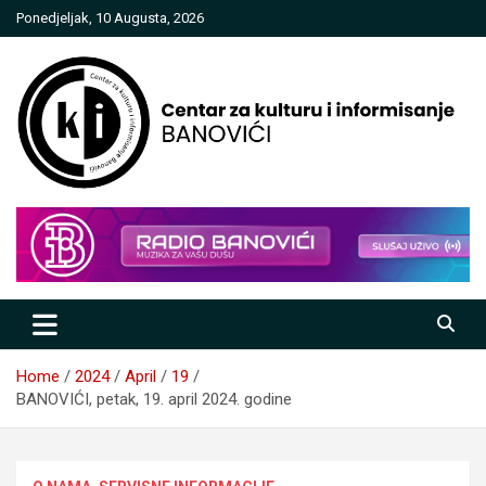
Skip
Ponedjeljak, 10 Augusta, 2026
to
content
Centar za kulturu i informisanje
Banovići
Home
2024
April
19
BANOVIĆI, petak, 19. april 2024. godine