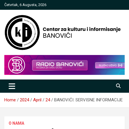
Skip
Četvrtak, 6 Augusta, 2026
to
content
Centar za kulturu i informisanje
Banovići
Home
2024
April
24
BANOVIĆI: SERVISNE INFORMACIJE
O NAMA