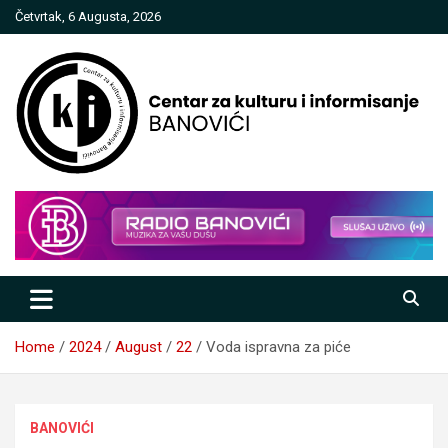
Skip
Četvrtak, 6 Augusta, 2026
to
content
Centar za kulturu i informisanje
Banovići
Home
2024
August
22
Voda ispravna za piće
BANOVIĆI