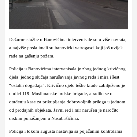
Dežurne službe u Banovićima intervenisale su u više navrata,
a najviše posla imali su banovićki vatrogasci koji još uvijek
rade na gašenju požara.
Policija u Banovićima intervenisala je zbog jednog krivičnog
djela, jednog slučaja narušavanja javnog reda i mira i šest
“ostalih događaja”. Krivično djelo teške krađe zabilježeno je
u ulici 119. Muslimanske brdske brigade, a radilo se o
otuđenju kase za prikupljanje dobrovoljnih priloga u jednom
od prodajnih objekata. Javni red i mir narušen je naročito
drskim ponašanjem u Nasubašićima.
Policija i tokom augusta nastavlja sa pojačanim kontrolama