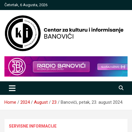
Skip
Četvrtak, 6 Augusta, 2026
to
content
Centar za kulturu i informisanje
Banovići
Home
2024
August
23
Banovići, petak, 23. august 2024.
SERVISNE INFORMACIJE