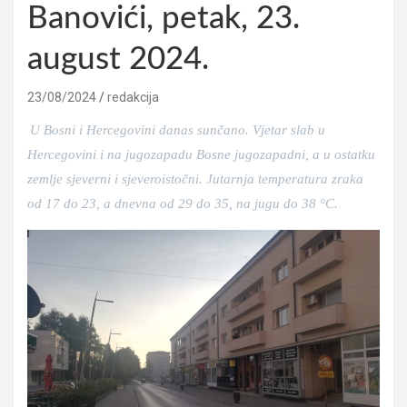
Banovići, petak, 23.
august 2024.
23/08/2024
redakcija
U Bosni i Hercegovini danas sunčano. Vjetar slab u
Hercegovini i na jugozapadu Bosne jugozapadni, a u ostatku
zemlje sjeverni i sjeveroistočni. Jutarnja temperatura zraka
od 17 do 23, a dnevna od 29 do 35, na jugu do 38 °C.