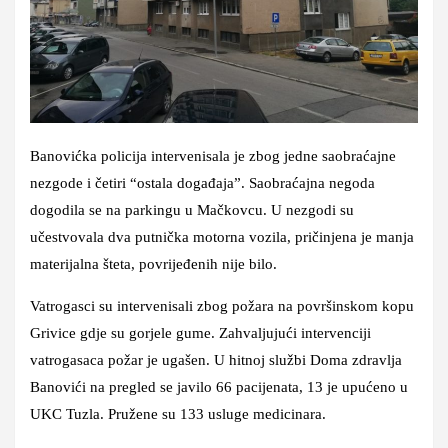
Banovićka policija intervenisala je zbog jedne saobraćajne
nezgode i četiri “ostala događaja”. Saobraćajna negoda
dogodila se na parkingu u Mačkovcu. U nezgodi su
učestvovala dva putnička motorna vozila, pričinjena je manja
materijalna šteta, povrijeđenih nije bilo.
Vatrogasci su intervenisali zbog požara na površinskom kopu
Grivice gdje su gorjele gume. Zahvaljujući intervenciji
vatrogasaca požar je ugašen. U hitnoj službi Doma zdravlja
Banovići na pregled se javilo 66 pacijenata, 13 je upućeno u
UKC Tuzla. Pružene su 133 usluge medicinara.