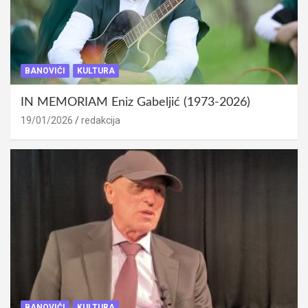
BANOVIĆI
KULTURA
IN MEMORIAM Eniz Gabeljić (1973-2026)
19/01/2026
redakcija
BANOVIĆI
KULTURA