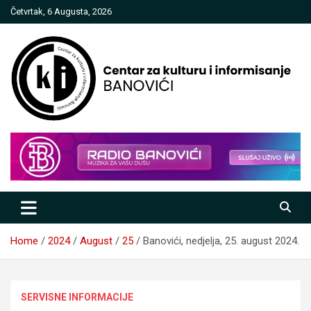
Skip
Četvrtak, 6 Augusta, 2026
to
content
Centar za kulturu i informisanje
Banovići
Home
2024
August
25
Banovići, nedjelja, 25. august 2024.
SERVISNE INFORMACIJE