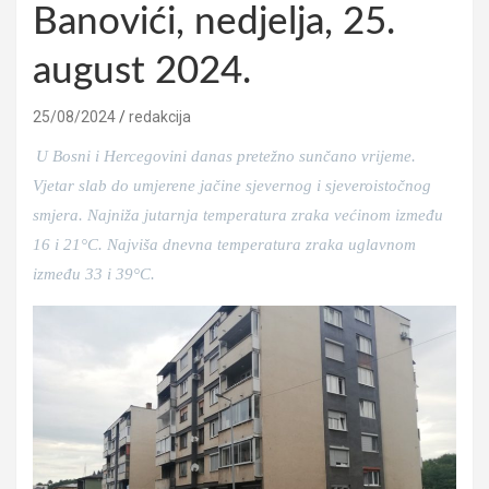
Banovići, nedjelja, 25.
august 2024.
25/08/2024
redakcija
U Bosni i Hercegovini danas pretežno sunčano vrijeme.
Vjetar slab do umjerene jačine sjevernog i sjeveroistočnog
smjera. Najniža jutarnja temperatura zraka većinom između
16 i 21°C. Najviša dnevna temperatura zraka uglavnom
između 33 i 39°C.