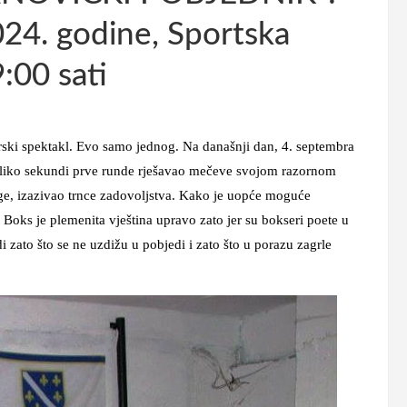
024. godine, Sportska
:00 sati
rski spektakl. Evo samo jednog. Na današnji dan, 4. septembra
oliko sekundi prve runde rješavao mečeve svojom razornom
ge, izazivao trnce zadovoljstva. Kako je uopće moguće
Boks je plemenita vještina upravo zato jer su bokseri poete u
i zato što se ne uzdižu u pobjedi i zato što u porazu zagrle