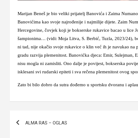
Marijan Beneš je bio veliki prijatelj Banovića i Zaima Numan
Banovićima kao svoje najrođenije i najmilije dijete. Zaim Num
Hercegovine, čovjek koji je bokserske rukavice bacao u lice 
šampionima… (vidi: Moja Litva, S. Berbić, Tuzla, 2023/24), bo
ni tad, nije okačio svoje rukavice o klin već ih je navukao 
gradu razvija plemenitost. Banovićka djeca: Emir, Sulejman, E
nisu mogla ni zamisliti. Ono dalje je povijest, bokserska povij
isklesani svi rudarski epiteti i sva rečena plemenitost ovog spor
Zato bi bilo dobro da sutra dođemo u sportsku dvoranu i apl
Navigacija
ALMA RAS – OGLAS
članaka