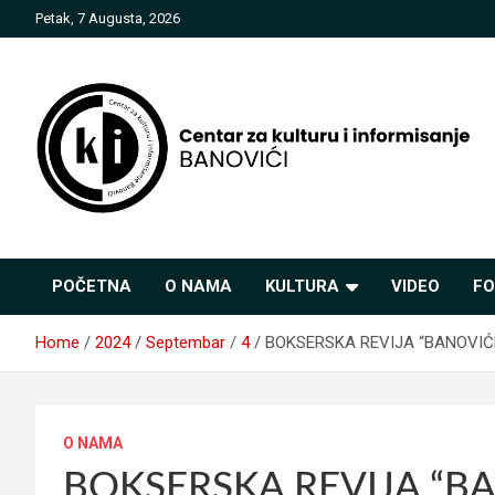
Skip
Petak, 7 Augusta, 2026
to
content
Centar za kulturu i
POČETNA
O NAMA
KULTURA
VIDEO
FO
informisanje Banovići
Home
2024
Septembar
4
BOKSERSKA REVIJA “BANOVIĆKI P
O NAMA
BOKSERSKA REVIJA “BA