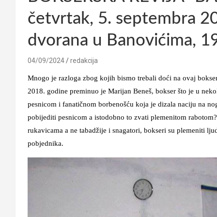
četvrtak, 5. septembra 2
dvorana u Banovićima, 19
04/09/2024
redakcija
Mnogo je razloga zbog kojih bismo trebali doći na ovaj bokse
2018. godine preminuo je Marijan Beneš, bokser što je u nek
pesnicom i fanatičnom borbenošću koja je dizala naciju na no
pobijediti pesnicom a istodobno to zvati plemenitom rabotom? 
rukavicama a ne tabadžije i snagatori, bokseri su plemeniti ljud
pobjednika.