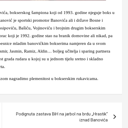
ovića, bokserskog šampiona koji od 1993. godine njeguje boks u
anović je sportski promotor Banovića ali i države Bosne i
Josipoviću, Bašiću, Vojinoviću i brojnim drugim bokserskim
rac koji je 1992. godine stao na branik domovine ali nikad, pa
na pesnice mladim banovićkim bokserima namjeren da u svom
smir, Jasmin, Ramiz, Aldin… boljeg učitelja i sparing partnera
est grada rudara u kojoj su u jednom tijelu sretno i skladno
ta.
auzom nagradimo plemenitost u bokserskim rukavicama.
Podignuta zastava BiH na jarbol na brdu „Hrastik“
iznad Banovića