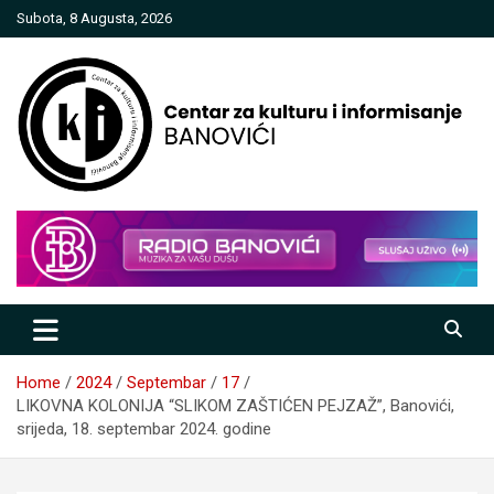
Skip
Subota, 8 Augusta, 2026
to
content
Centar za kulturu i informisanje
Banovići
Home
2024
Septembar
17
LIKOVNA KOLONIJA “SLIKOM ZAŠTIĆEN PEJZAŽ”, Banovići,
srijeda, 18. septembar 2024. godine