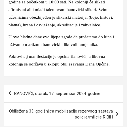
godine sa početkom u 10:00 sati.
Na koloniji će slikati
afirmisani ali i mladi talentovani banovićki slikari. Svim
učesnicima obezbijeđen je slikarski materijal (boje, kistovi,
platna), hrana i osvježenje, akreditacije i zahvalnice.
U ove hladne dane evo lijepe zgode da prošetamo do kina i
uživamo u artizmu banovićkih likovnih umjetnika.
Pokrovitelj manifestacije je općina Banovići, a likovna
kolonija se održava u sklopu obilježavanja Dana Općine.
Navigacija
BANOVIĆI, utorak, 17. septembar 2024. godine
članaka
Obilježena 33. godišnjica mobilizacije rezervnog sastava
policije/milicije R BiH