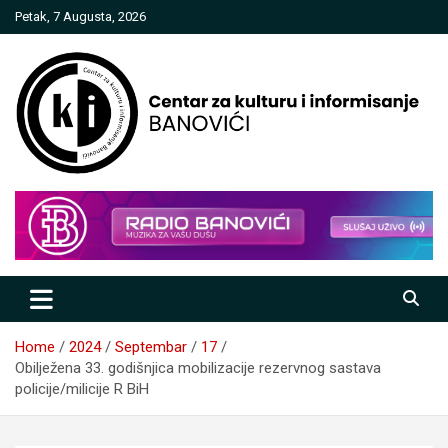
Skip
Petak, 7 Augusta, 2026
to
content
Centar za kulturu i informisanje
Banovići
Home
2024
Septembar
17
Obilježena 33. godišnjica mobilizacije rezervnog sastava
policije/milicije R BiH