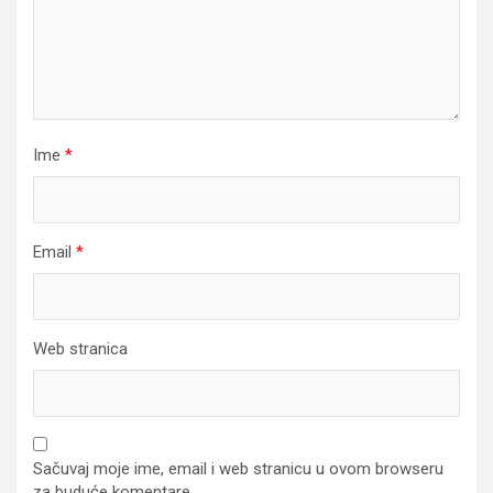
Ime
*
Email
*
Web stranica
Sačuvaj moje ime, email i web stranicu u ovom browseru
za buduće komentare.