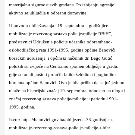
materijalnu sigurnost svih građana. Po izbijanju agresije
aktivno se uključila u odbranu domovine.
U povodu obilježavanja “19. septembra – godišnjice
mobilizacije rezervnog sastava policije/milicije RBiH”,
predstavnici Udruženja policije učesnika odbrambeno-
oslobodilačkog rata 1991-1995. godina općine Banovići,
boračkih udruženja i općinski načelnik dr. Bego Gutić
položili su cvijeće na Centralno spomen obilježje u gradu,
gdje su odali poštu i proučili fatihu šehidima i poginulim
borcima općine Banovići. Ovo je bila prilika da se još jednom
ukaže na historijski značaj 19. septembra, odnosno na ulogu i
značaj rezervnog sastava policije/milicije u periodu 1991-
1995. godina.
Izvor: https://banovici.gov.ba/obiljezena-33-godisnjica-
mobilizacije-rezervnog-sastava-policije-milicije-r-bih/