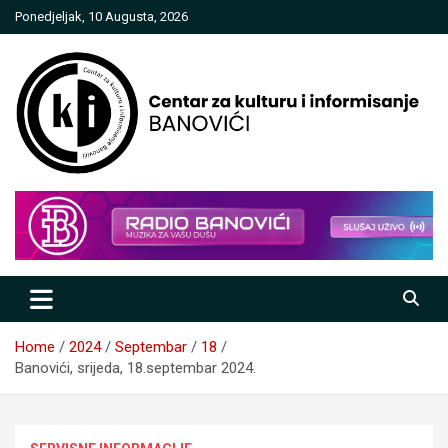
Skip
Ponedjeljak, 10 Augusta, 2026
to
content
Centar za kulturu i informisanje
Banovići
Home
2024
Septembar
18
Banovići, srijeda, 18.septembar 2024.