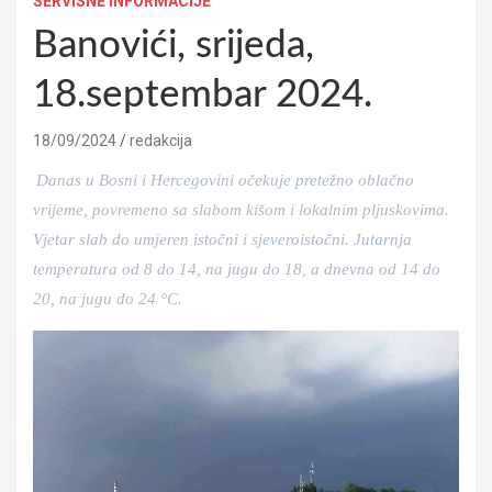
SERVISNE INFORMACIJE
Banovići, srijeda,
18.septembar 2024.
18/09/2024
redakcija
Danas u Bosni i Hercegovini očekuje pretežno oblačno
vrijeme, povremeno sa slabom kišom i lokalnim pljuskovima.
Vjetar slab do umjeren istočni i sjeveroistočni. Jutarnja
temperatura od 8 do 14, na jugu do 18, a dnevna od 14 do
20, na jugu do 24 °C
.