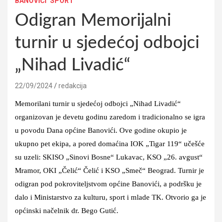
BANOVIĆI
SPORT
Odigran Memorijalni
turnir u sjedećoj odbojci
„Nihad Livadić“
22/09/2024
redakcija
Memorilani turnir u sjedećoj odbojci „Nihad Livadić“
organizovan je devetu godinu zaredom i tradicionalno se igra
u povodu Dana općine Banovići. Ove godine okupio je
ukupno pet ekipa, a pored domaćina IOK „Tigar 119“ učešće
su uzeli: SKISO „Sinovi Bosne“ Lukavac, KSO „26. avgust“
Mramor, OKI „Čelić“ Čelić i KSO „Smeč“ Beograd. Turnir je
odigran pod pokroviteljstvom općine Banovići, a podršku je
dalo i Ministarstvo za kulturu, sport i mlade TK. Otvorio ga je
općinski načelnik dr. Bego Gutić.