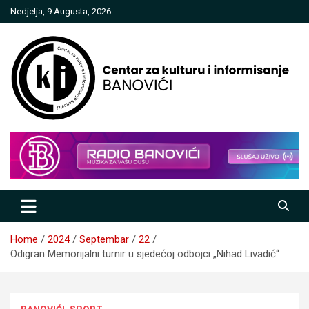
Skip
Nedjelja, 9 Augusta, 2026
to
content
Centar za kulturu i informisanje
Banovići
Home
2024
Septembar
22
Odigran Memorijalni turnir u sjedećoj odbojci „Nihad Livadić“