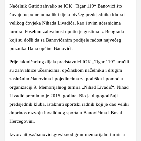
Načelnik Gutić zahvalio se IOK „Tigar 119“ Banovići što
čuvaju uspomenu na lik i djelo bivšeg predsjednika kluba i
velikog čovjeka Nihada Livadića, kao i svim učesnicima
turnira. Posebnu zahvalnost uputio je gostima iz Beograda
koji su došli da sa Banovićanim podijele radost najvećeg
praznika Dana općine Banovići.
Prije takmičarkog dijela predstavnici IOK „Tigar 119“ uručili
su zahvalnice učesnicima, općinskom načelniku i drugim
zaslužnim članovima i pojedincima za podršku i pomoć u
organizaciji 9. Memorijalnog turnira „Nihad Livadić“. Nihad
Livadić preminuo je 2015. godine. Bio je dugogodišnji
predsjednik kluba, istaknuti sportski radnik koji je dao veliki
doprinos razvoju invalidnog sporta u Banovićima i Bosni i
Hercegovini.
Izvor: https://banovici.gov.ba/odigran-memorijalni-turnir-u-